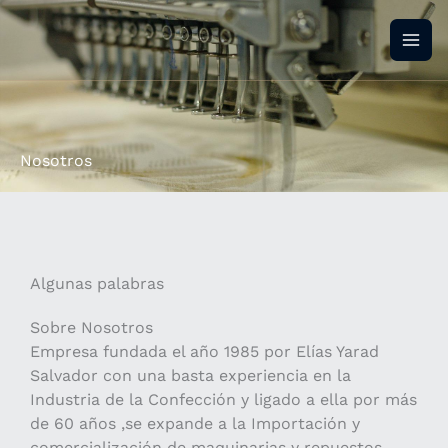
Ir
Mai
al
Men
contenido
Nosotros
Algunas palabras
Sobre Nosotros
Empresa fundada el año 1985 por Elías Yarad
Salvador con una basta experiencia en la
Industria de la Confección y ligado a ella por más
de 60 años ,se expande a la Importación y
comercialización de maquinarias y repuestos