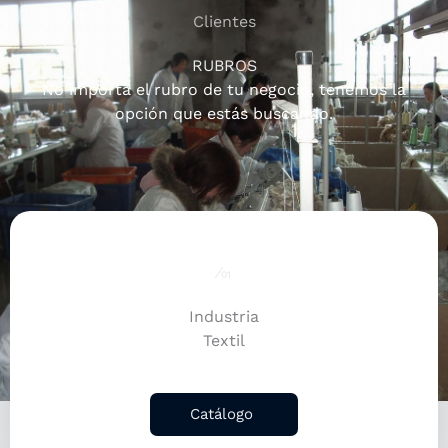
Clientes
RUBROS
No importa el rubro de tu negocio, tenemos la
opción que estás buscando.
⁄01
Industria
Textil
Catálogo