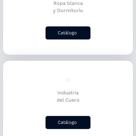
Ropa blanca
y Dormitorio
Catálogo
⁄04
Industria
del Cuero
Catálogo