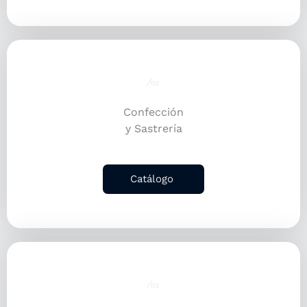
⁄02
Confección
y Sastrería
Catálogo
⁄03