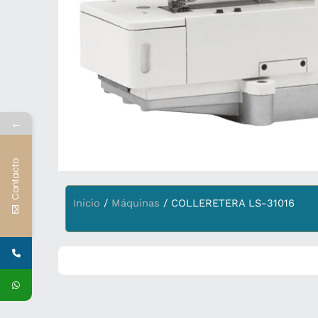
←
Contacto
Inicio
/
Máquinas
/ COLLERETERA LS-31016