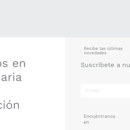
Recibe las últimas
novedades
os en
Suscríbete a n
aria
E-
mail
ción
Encuéntranos
en