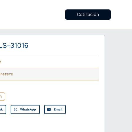
Cotización
S-31016
I
eretera
n
ok
WhatsApp
Email