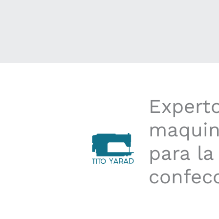
Expert
maquin
para la
confec