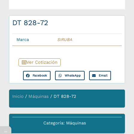
DT 828-72
Marca
SIRUBA
Ver Cotización
Facebook
WhatsApp
Email
Inicio
/
Máquinas
/ DT 828-72
Categoría:
Máquinas
←