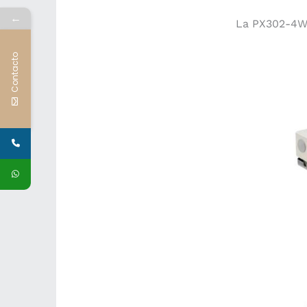
←
La PX302-4W 
Contacto