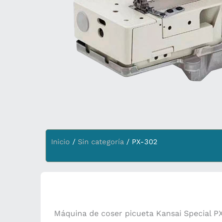
Inicio
/
Sin categoría
/ PX-302
Máquina de coser picueta Kansai Special P