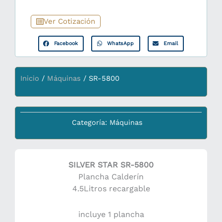
Ver Cotización
Facebook
WhatsApp
Email
Inicio
/
Máquinas
/ SR-5800
Categoría:
Máquinas
SILVER STAR SR-5800
Plancha Calderín
4.5Litros recargable
incluye 1 plancha