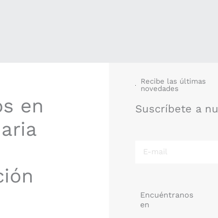
Recibe las últimas
novedades
os en
Suscríbete a n
aria
E-
mail
ción
Encuéntranos
en