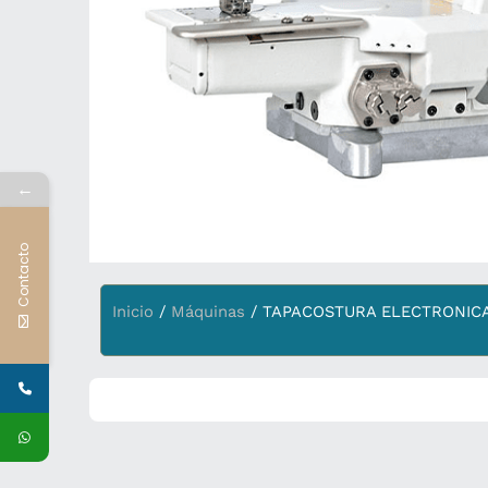
←
Contacto
Inicio
/
Máquinas
/ TAPACOSTURA ELECTRONICA