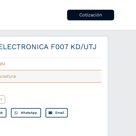
Cotización
ELECTRONICA F007 KD/UTJ
UBA
costura
n
ok
WhatsApp
Email