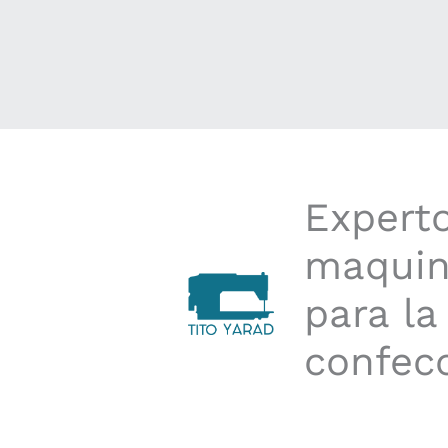
Expert
maquin
para la
confec