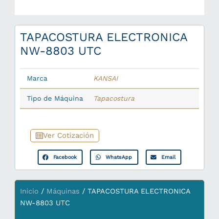
TAPACOSTURA ELECTRONICA
NW-8803 UTC
Marca
KANSAI
Tipo de Máquina
Tapacostura
Ver Cotización
Facebook
WhatsApp
Email
Inicio
/
Máquinas
/ TAPACOSTURA ELECTRONICA
NW-8803 UTC